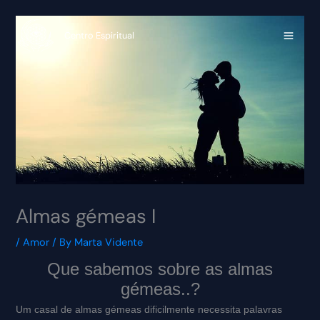
Skip
to
Centro Espiritual
content
Almas gémeas I
/
Amor
/ By
Marta Vidente
Que sabemos sobre as almas
gémeas..?
Um casal de almas gémeas dificilmente necessita palavras