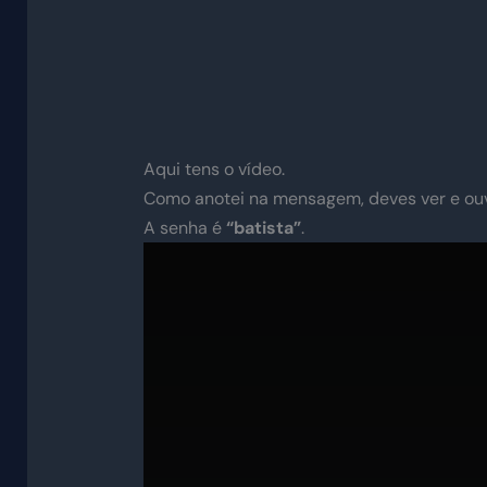
Aqui tens o vídeo.
Como anotei na mensagem, deves ver e ouv
A senha é
“batista”
.