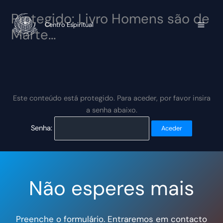
Skip
Protegido: Livro Homens são de
to
Centro Espiritual
content
Marte…
Este conteúdo está protegido. Para aceder, por favor insira
a senha abaixo.
Senha:
Não esperes mais
Preenche o formulário. Entraremos em contacto